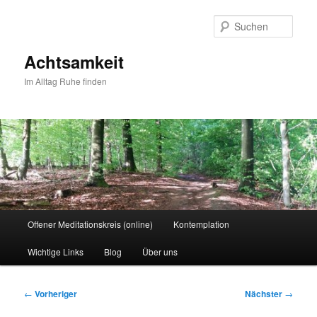
Zum
primären
Such
Inhalt
springen
Achtsamkeit
Im Alltag Ruhe finden
Hauptmenü
Offener Meditationskreis (online)
Kontemplation
Wichtige Links
Blog
Über uns
Beitragsnavigation
←
Vorheriger
Nächster
→