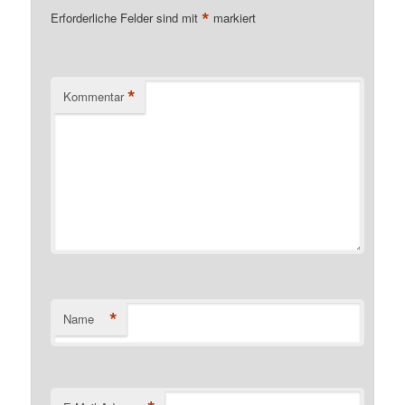
*
Erforderliche Felder sind mit
markiert
*
Kommentar
*
Name