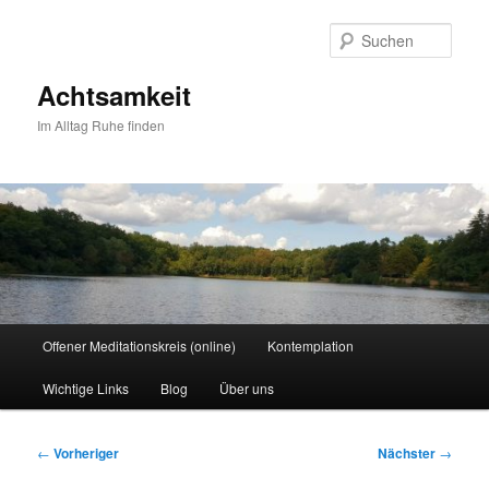
Zum
primären
Such
Inhalt
springen
Achtsamkeit
Im Alltag Ruhe finden
Hauptmenü
Offener Meditationskreis (online)
Kontemplation
Wichtige Links
Blog
Über uns
Beitragsnavigation
←
Vorheriger
Nächster
→