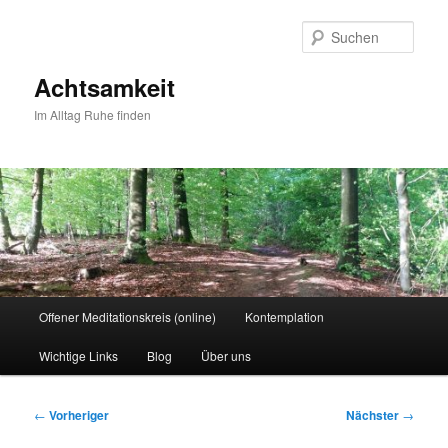
Zum
primären
Such
Inhalt
springen
Achtsamkeit
Im Alltag Ruhe finden
Hauptmenü
Offener Meditationskreis (online)
Kontemplation
Wichtige Links
Blog
Über uns
Beitragsnavigation
←
Vorheriger
Nächster
→