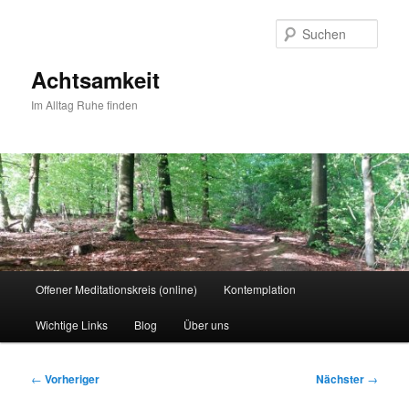
Zum
primären
Such
Inhalt
springen
Achtsamkeit
Im Alltag Ruhe finden
Hauptmenü
Offener Meditationskreis (online)
Kontemplation
Wichtige Links
Blog
Über uns
Beitragsnavigation
←
Vorheriger
Nächster
→