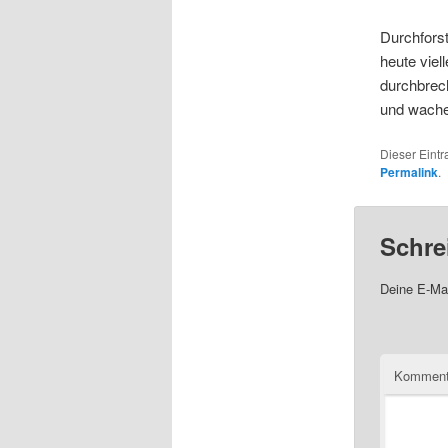
Durchforst
heute vie
durchbrech
und wache
Dieser Eint
Permalink
.
Schre
Deine E-Mai
Komment