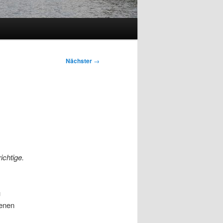
Nächster
→
ichtige.
u
renen