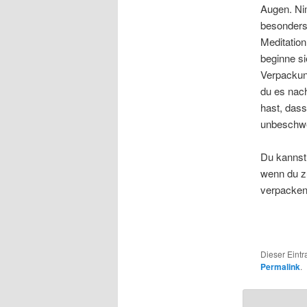
Augen. Nim
besonders 
Meditatio
beginne si
Verpackung
du es nac
hast, dass
unbeschwer
Du kannst
wenn du z
verpacken 
Dieser Eint
Permalink
.