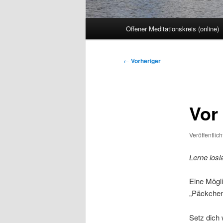
Hauptmenü
Offener Meditationskreis (online)
Beitragsnavigation
←
Vorheriger
Vor
Veröffentlic
Lerne losl
Eine Mögli
„Päckchen
Setz dich 