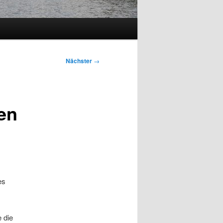
Nächster
→
en
es
e die