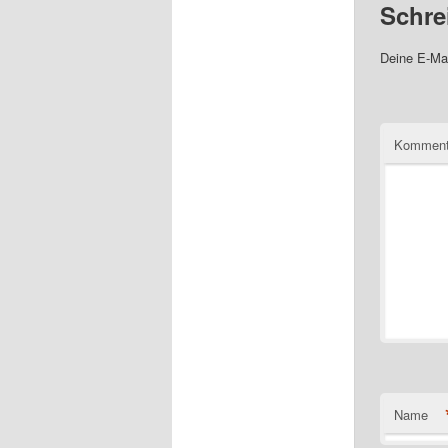
Schre
Deine E-Mai
Komment
Name