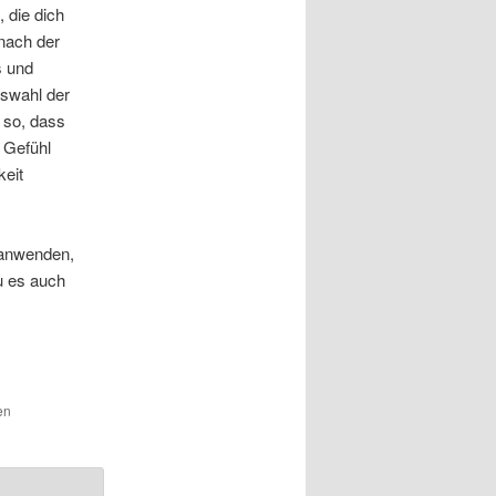
 die dich
 nach der
s und
uswahl der
, so, dass
 Gefühl
keit
 anwenden,
u es auch
en