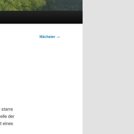
Nächster
→
 starre
lle der
t eines