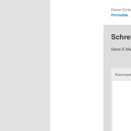
Dieser Eint
Permalink
.
Schre
Deine E-Mai
Komment