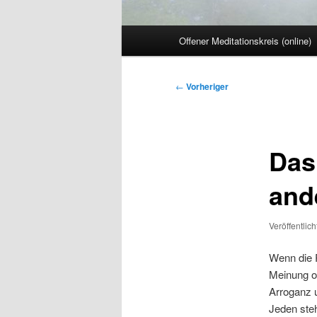
Hauptmenü
Offener Meditationskreis (online)
Beitragsnavigation
←
Vorheriger
Das 
and
Veröffentlic
Wenn die R
Meinung o
Arroganz u
Jeden ste