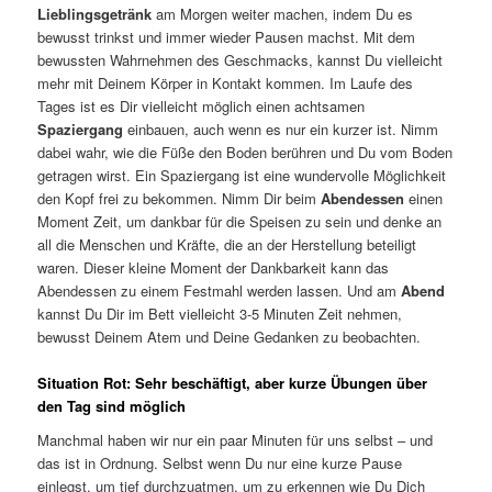
Lieblingsgetränk
am Morgen weiter machen, indem Du es
bewusst trinkst und immer wieder Pausen machst. Mit dem
bewussten Wahrnehmen des Geschmacks, kannst Du vielleicht
mehr mit Deinem Körper in Kontakt kommen. Im Laufe des
Tages ist es Dir vielleicht möglich einen achtsamen
Spaziergang
einbauen, auch wenn es nur ein kurzer ist. Nimm
dabei wahr, wie die Füße den Boden berühren und Du vom Boden
getragen wirst. Ein Spaziergang ist eine wundervolle Möglichkeit
den Kopf frei zu bekommen. Nimm Dir beim
Abendessen
einen
Moment Zeit, um dankbar für die Speisen zu sein und denke an
all die Menschen und Kräfte, die an der Herstellung beteiligt
waren. Dieser kleine Moment der Dankbarkeit kann das
Abendessen zu einem Festmahl werden lassen. Und am
Abend
kannst Du Dir im Bett vielleicht 3-5 Minuten Zeit nehmen,
bewusst Deinem Atem und Deine Gedanken zu beobachten.
Situation Rot: Sehr beschäftigt, aber kurze Übungen über
den Tag sind möglich
Manchmal haben wir nur ein paar Minuten für uns selbst – und
das ist in Ordnung. Selbst wenn Du nur eine kurze Pause
einlegst, um tief durchzuatmen, um zu erkennen wie Du Dich