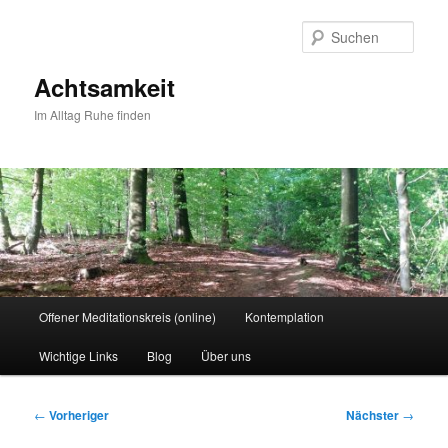
Zum
primären
Such
Inhalt
springen
Achtsamkeit
Im Alltag Ruhe finden
Hauptmenü
Offener Meditationskreis (online)
Kontemplation
Wichtige Links
Blog
Über uns
Beitragsnavigation
←
Vorheriger
Nächster
→