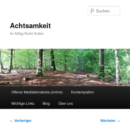
Zum
primären
Such
Inhalt
springen
Achtsamkeit
Im Alltag Ruhe finden
Hauptmenü
Offener Meditationskreis (online)
Kontemplation
Wichtige Links
Blog
Über uns
Beitragsnavigation
←
Vorheriger
Nächster
→