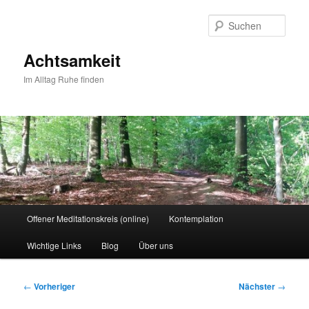
Zum
primären
Such
Inhalt
springen
Achtsamkeit
Im Alltag Ruhe finden
Hauptmenü
Offener Meditationskreis (online)
Kontemplation
Wichtige Links
Blog
Über uns
Beitragsnavigation
←
Vorheriger
Nächster
→